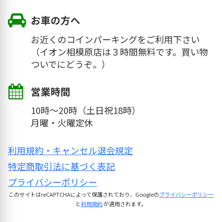
横浜銀行のところの横断歩道を渡ったら、
右へ。
お車の方へ
お近くのコインパーキングをご利用下さい
（イオン相模原店は３時間無料です。買い物
ついでにどうぞ。）
イオンを出て横断歩道を渡って、古淵医療
営業時間
センター横をそのまま直進。
10時～20時（土日祝18時）
月曜・火曜定休
イオンを出て横断歩道を渡ったら、古淵医
療センターを左へ。
利用規約・キャンセル退会規定
特定商取引法に基づく表記
プライバシーポリシー
オリジンやあいみパンの通りを進むと、
このサイトはreCAPTCHAによって保護されており、Googleの
プライバシーポリシー
AEON（イオン）に近づいてきます。
と
利用規約
が適用されます。
ジョナサンの交差点を左へ直進。