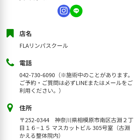
します。
古淵駅の改札を出たら、右へ出ます。
店名
FLAリンパスクール
サンマルクカフェ
がある出口から出ま
す。（手前は長い通路になっています。ラ
電話
イトオンやドラッグストアがあります。）
サンマルクカフェ
042-730-6090（※施術中のことがあります。
がある出口から出ま
ご予約・ご質問は必ずLINEまたはメールをご
す。（手前は長い通路になっています。ラ
利用ください。）
イトオンやドラッグストアがあります。）
住所
〒252-0344 神奈川県相模原市南区古淵２丁
横浜銀行のところの横断歩道を渡って、さ
目１６−１５ マスカットビル 305号室（古淵
らに直進。
かえる整体院内）