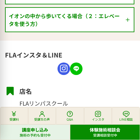
イオンの中から歩いてくる場合（２：エレベー
タを使う方）
古淵駅の改札を出たら、右へひたすら直進
FLAインスタ＆LINE
します。
古淵駅の改札を出たら、右へ出ます。
店名
FLAリンパスクール
サンマルクカフェ
がある出口から出ま
す。（手前は長い通路になっています。ラ
電話
受講料
受講生の声
Q&A
インスタ
LINE相談
イトオンやドラッグストアがあります。）
講座申し込み
体験施術相談会
サンマルクカフェ
042-730-6090（※施術中のことがあります。
がある出口から出ま
施術の予約も受付中
受講相談受付中