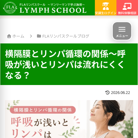
横浜・町田・相模原でリンパを学ぶなら
受講生ログイン
無料体験相談
ホーム
FLAリンパスクールブログ
メニュー
横隔膜とリンパ循環の関係～呼
吸が浅いとリンパは流れにくく
なる？
2026.06.22