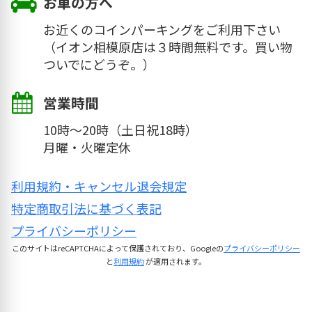
お車の方へ
お近くのコインパーキングをご利用下さい
（イオン相模原店は３時間無料です。買い物
ついでにどうぞ。）
イオンを出て横断歩道を渡って、古淵医療
営業時間
センター横をそのまま直進。
10時～20時（土日祝18時）
月曜・火曜定休
イオンを出て横断歩道を渡ったら、古淵医
療センターを左へ。
利用規約・キャンセル退会規定
特定商取引法に基づく表記
プライバシーポリシー
オリジンやあいみパンの通りを進むと、
このサイトはreCAPTCHAによって保護されており、Googleの
プライバシーポリシー
AEON（イオン）に近づいてきます。
と
利用規約
が適用されます。
ジョナサンの交差点を左へ直進。