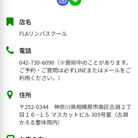
古淵駅の改札を出たら、右へ出ます。
店名
FLAリンパスクール
サンマルクカフェ
がある出口から出ま
す。（手前は長い通路になっています。ラ
電話
イトオンやドラッグストアがあります。）
サンマルクカフェ
042-730-6090（※施術中のことがあります。
がある出口から出ま
ご予約・ご質問は必ずLINEまたはメールをご
す。（手前は長い通路になっています。ラ
利用ください。）
イトオンやドラッグストアがあります。）
住所
〒252-0344 神奈川県相模原市南区古淵２丁
横浜銀行のところの横断歩道を渡って、さ
目１６−１５ マスカットビル 305号室（古淵
らに直進。
かえる整体院内）
横浜銀行のところの横断歩道を渡ったら、
右へ。